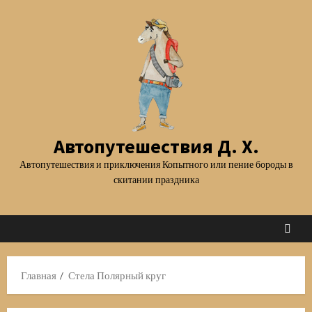
Перейти
к
содержимому
Автопутешествия Д. Х.
Автопутешествия и приключения Копытного или пение бороды в
скитании праздника
Главная
Стела Полярный круг