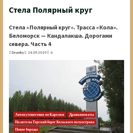
Стела Полярный круг
Стела «Полярный круг». Трасса «Кола».
Беломорск — Кандалакша. Дорогами
севера. Часть 4
Drunky
24.09.2019
6
Автопутешествия по Карелии
Дранкипенаты
На авто на Терский берег Кольского полуострова
Пение бороды