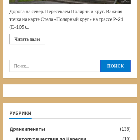
Дорога на север. Пересекаем Полярный круг. Важная
точка на карте Стела «Полярный круг» на трассе Р-21
(Е-105)...
Прочитать
Читать далее
больше
о
Стела
«Полярный
круг».
Найти:
Трасса
«Кола».
Беломорск
—
Кандалакша.
Дорогами
севера.
Часть
4
РУБРИКИ
Дранкипенаты
(138)
Автопутешествия по Карелии
(19)