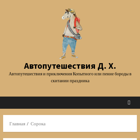
Перейти
к
содержимому
Автопутешествия Д. Х.
Автопутешествия и приключения Копытного или пение бороды в
скитании праздника
Главная
Сорока