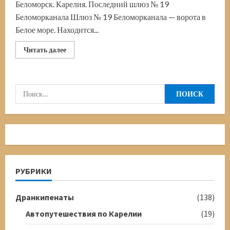
Беломорск. Карелия. Последний шлюз № 19
Беломорканала Шлюз № 19 Беломорканала — ворота в
Белое море. Находится...
Прочитать
Читать далее
больше
о
Последний
шлюз
№
Найти:
19
Беломорканала.
Немного
истории
РУБРИКИ
Дранкипенаты
(138)
Автопутешествия по Карелии
(19)