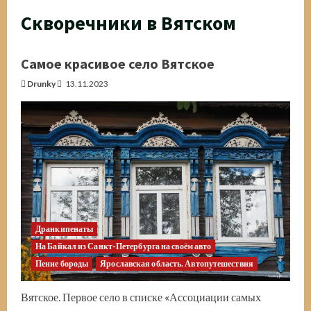
Скворечники в Вятском
Самое красивое село Вятское
Drunky
13.11.2023
Дранкипенаты
На Байкал из Санкт-Петербурга на своём авто
Пение бороды
Ярославская область. Автопутешествия
Вятское. Первое село в списке «Ассоциации самых