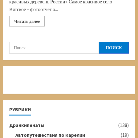
красивых деревень России» Самое красивое село
Вятское – фотоотчёт о...
Прочитать
Читать далее
больше
о
Самое
красивое
село
Найти:
Вятское
РУБРИКИ
Дранкипенаты
(138)
Автопутешествия по Карелии
(19)