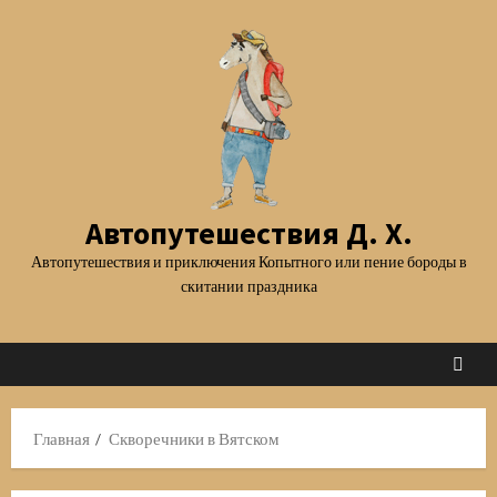
Перейти
к
содержимому
Автопутешествия Д. Х.
Автопутешествия и приключения Копытного или пение бороды в
скитании праздника
Главная
Скворечники в Вятском