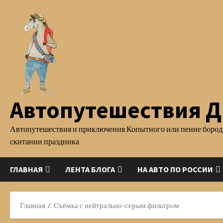
Перейти
к
содержимому
Автопутешествия Д.
Автопутешествия и приключения Копытного или пение бород
скитании праздника
ГЛАВНАЯ
ЛЕНТА БЛОГА
НА АВТО ПО РОССИИ
Главная
Съёмка с нейтрально-серым фильтром