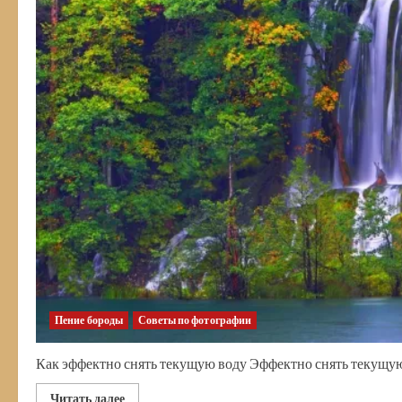
Пение бороды
Советы по фотографии
Как эффектно снять текущую воду Эффектно снять текущую в
Прочитать
Читать далее