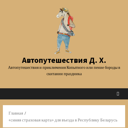
Перейти
к
содержимому
Автопутешествия Д. Х.
Автопутешествия и приключения Копытного или пение бороды в
скитании праздника
Главная
«синяя страховая карта» для въезда в Республику Беларусь