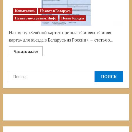
Копытопись
На авто в Беларусь
На авто по странам. Инфо
Пение бороды
На смену «Зелёной карте» пришла «Синяя» «Синяя
карта» для въезда в Беларусь из России» — статья о...
Прочитать
Читать далее
больше
о
«Синяя
карта»
для
Найти:
въезда
в
Беларусь
из
России