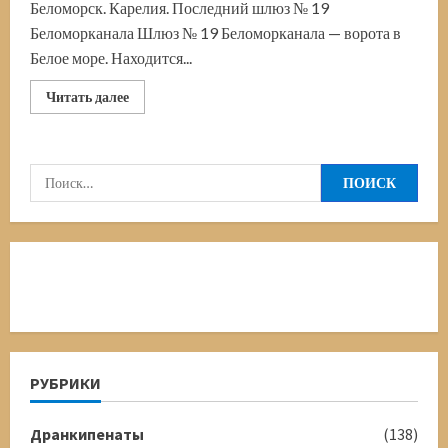
Беломорск. Карелия. Последний шлюз № 19
Беломорканала Шлюз № 19 Беломорканала — ворота в
Белое море. Находится...
Прочитать
Читать далее
больше
о
Последний
шлюз
№
Найти:
19
Беломорканала.
Немного
истории
РУБРИКИ
Дранкипенаты
(138)