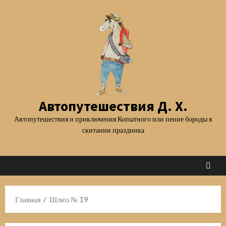
Перейти
к
содержимому
Автопутешествия Д. Х.
Автопутешествия и приключения Копытного или пение бороды в
скитании праздника
Главная
Шлюз № 19