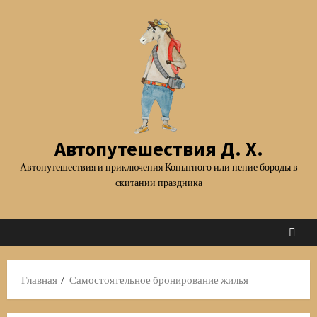
Перейти
к
содержимому
Автопутешествия Д. Х.
Автопутешествия и приключения Копытного или пение бороды в
скитании праздника
Главная
Самостоятельное бронирование жилья