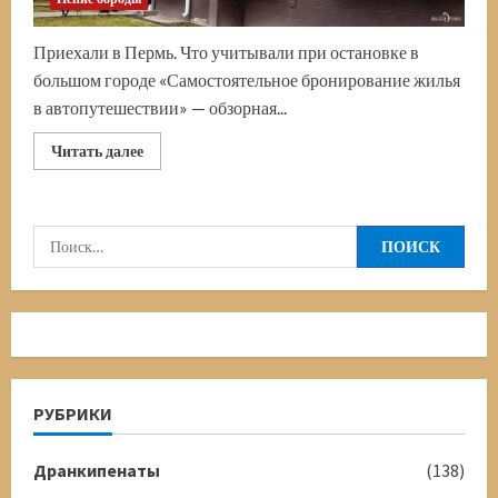
Приехали в Пермь. Что учитывали при остановке в
большом городе «Самостоятельное бронирование жилья
в автопутешествии» — обзорная...
Прочитать
Читать далее
больше
о
Самостоятельное
бронирование
жилья
Найти:
в
автопутешествии
РУБРИКИ
Дранкипенаты
(138)