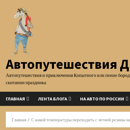
Перейти
к
содержимому
Автопутешествия Д.
Автопутешествия и приключения Копытного или пение бород
скитании праздника
ГЛАВНАЯ
ЛЕНТА БЛОГА
НА АВТО ПО РОССИИ
Главная
С какой температуры переходить с летней резины 