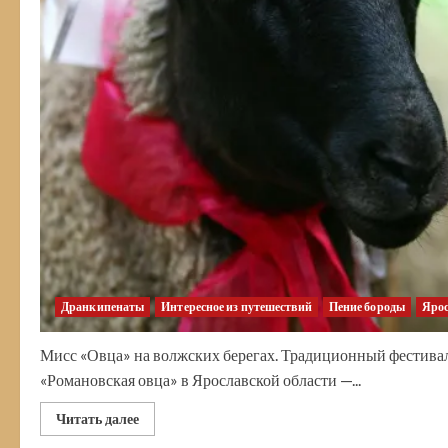
Дранкипенаты
Интересное из путешествий
Пение бороды
Ярос
Мисс «Овца» на волжских берегах. Традиционный фестивал
«Романовская овца» в Ярославской области —...
Прочитать
Читать далее
больше
о