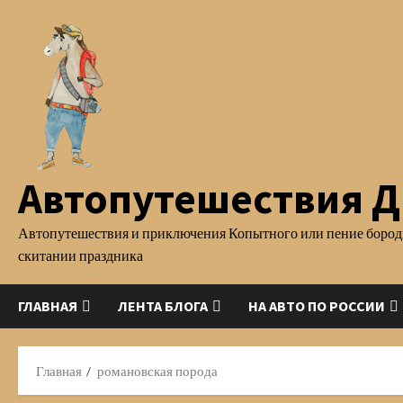
Перейти
к
содержимому
Автопутешествия Д.
Автопутешествия и приключения Копытного или пение бород
скитании праздника
ГЛАВНАЯ
ЛЕНТА БЛОГА
НА АВТО ПО РОССИИ
Главная
романовская порода