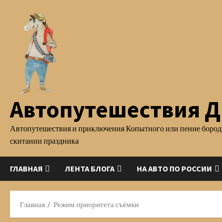
Перейти
к
содержимому
Автопутешествия Д.
Автопутешествия и приключения Копытного или пение бород
скитании праздника
ГЛАВНАЯ
ЛЕНТА БЛОГА
НА АВТО ПО РОССИИ
Главная
Режим приоритета съёмки