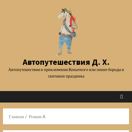
Перейти
к
содержимому
Автопутешествия Д. Х.
Автопутешествия и приключения Копытного или пение бороды в
скитании праздника
Главная
Режим A