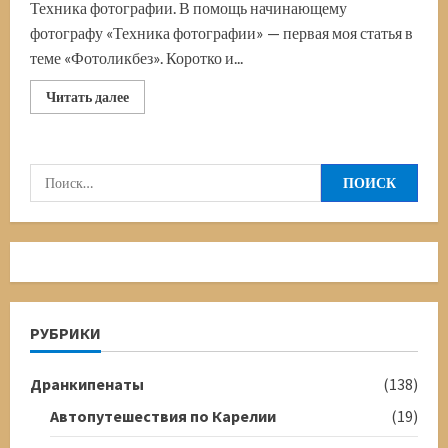
Техника фотографии. В помощь начинающему
фотографу «Техника фотографии» — первая моя статья в
теме «Фотоликбез». Коротко и...
Прочитать
Читать далее
больше
о
Фотоликбез
1.
Техника
Найти:
фотографии.
Диафрагма,
выдержка,
ISO
РУБРИКИ
Дранкипенаты
(138)
Автопутешествия по Карелии
(19)