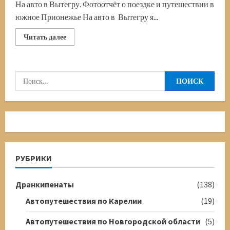
На авто в Вытегру. Фотоотчёт о поездке и путешествии в
южное Прионежье На авто в Вытегру я...
Прочитать
Читать далее
больше
о
Путешествие
на
авто
Найти:
в
Вытегру.
К
южным
берегам
Онежского
озера
РУБРИКИ
Дранкипенаты
(138)
Автопутешествия по Карелии
(19)
Автопутешествия по Новгородской области
(5)