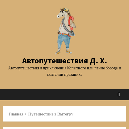
Перейти
к
содержимому
Автопутешествия Д. Х.
Автопутешествия и приключения Копытного или пение бороды в
скитании праздника
Главная
Путешествие в Вытегру