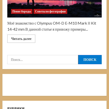
Пение бороды
Советы по фотографии
Моё знакомство с Olympus OM-D E-M10 Mark II Kit
14-42 mm В данной статье я привожу примеры...
Прочитать
Читать далее
больше
о
Примеры
фото
с
Найти:
Olympus
OM-
D
E-
M10
Mark
II
Kit
14-
42
mm
РУБРИКИ