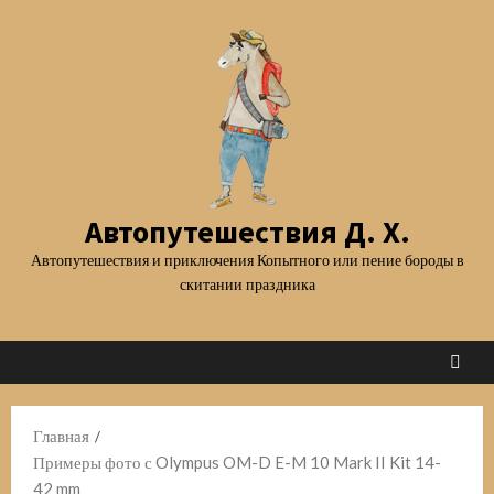
Перейти
к
содержимому
Автопутешествия Д. Х.
Автопутешествия и приключения Копытного или пение бороды в
скитании праздника
Главная
Примеры фото с Olympus OM-D E-M 10 Mark II Kit 14-
42 mm