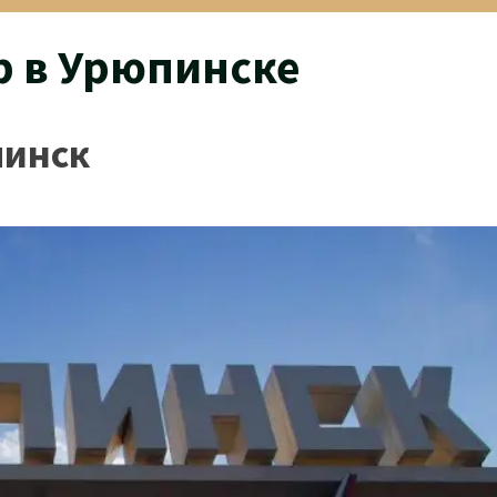
 в Урюпинске
пинск