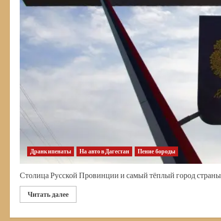
Дранкипенаты
На авто в Дагестан
Пение бороды
Столица Русской Провинции и самый тёплый город страны А
Прочитать
Читать далее
больше
о
Автопутешествие