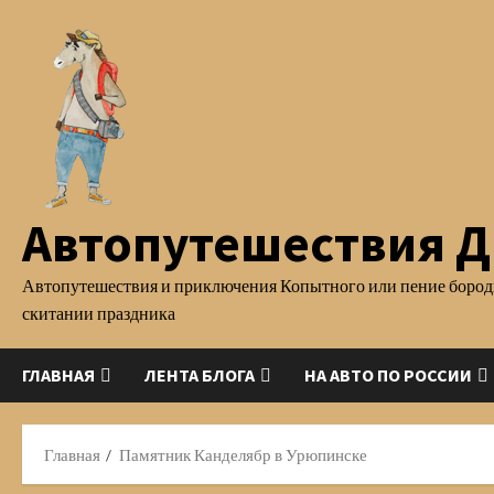
Перейти
к
содержимому
Автопутешествия Д.
Автопутешествия и приключения Копытного или пение бород
скитании праздника
ГЛАВНАЯ
ЛЕНТА БЛОГА
НА АВТО ПО РОССИИ
Главная
Памятник Канделябр в Урюпинске