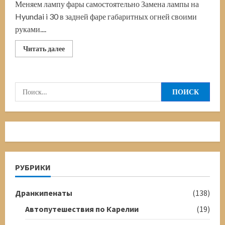
Меняем лампу фары самостоятельно Замена лампы на
Hyundai i 30 в задней фаре габаритных огней своими
руками....
Прочитать
Читать далее
больше
о
Замена
лампы
на
Найти:
Hyundai
i30.
Задние
габариты
РУБРИКИ
Дранкипенаты
(138)
Автопутешествия по Карелии
(19)