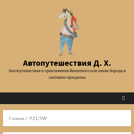
Перейти
к
содержимому
Автопутешествия Д. Х.
Автопутешествия и приключения Копытного или пение бороды в
скитании праздника
Главная
P21/5W