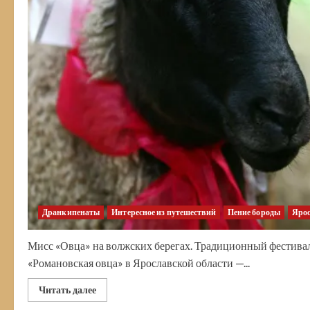
Дранкипенаты
Интересное из путешествий
Пение бороды
Ярос
Мисс «Овца» на волжских берегах. Традиционный фестивал
«Романовская овца» в Ярославской области —...
Прочитать
Читать далее
больше
о