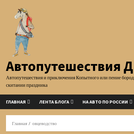
Перейти
к
содержимому
Автопутешествия Д.
Автопутешествия и приключения Копытного или пение бород
скитании праздника
ГЛАВНАЯ
ЛЕНТА БЛОГА
НА АВТО ПО РОССИИ
Главная
овцеводство