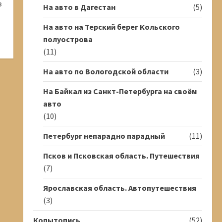
з
На авто в Дагестан
(5)
На авто на Терский берег Кольского
полуострова
(11)
На авто по Вологодской области
(3)
На Байкал из Санкт-Петербурга на своём
авто
(10)
Петербург непарадно парадный
(11)
Псков и Псковская область. Путешествия
(7)
Ярославская область. Автопутешествия
(3)
Копытопись
(52)