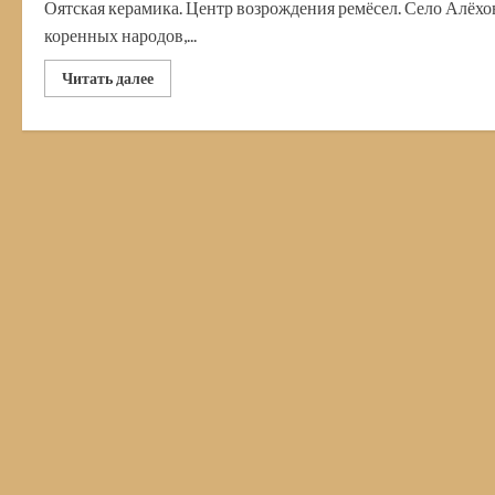
Оятская керамика. Центр возрождения ремёсел. Село Алёхо
коренных народов,...
Прочитать
Читать далее
больше
о
Оятская
керамика
и
Алёховщинская
игрушка.
Традиционные
промыслы
вепсов
Ленинградской
области