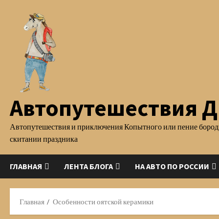
Перейти
к
содержимому
Автопутешествия Д.
Автопутешествия и приключения Копытного или пение бород
скитании праздника
ГЛАВНАЯ
ЛЕНТА БЛОГА
НА АВТО ПО РОССИИ
Главная
Особенности оятской керамики