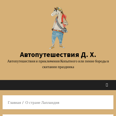
Перейти
к
содержимому
Автопутешествия Д. Х.
Автопутешествия и приключения Копытного или пение бороды в
скитании праздника
Главная
О стране Лапландия