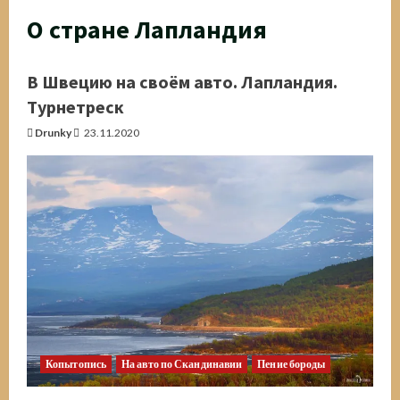
О стране Лапландия
В Швецию на своём авто. Лапландия.
Турнетреск
Drunky
23.11.2020
Копытопись
На авто по Скандинавии
Пение бороды