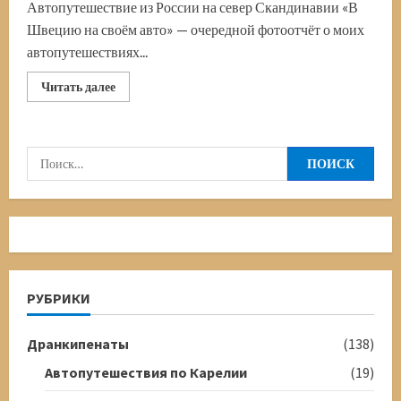
Автопутешествие из России на север Скандинавии «В
Швецию на своём авто» — очередной фотоотчёт о моих
автопутешествиях...
Прочитать
Читать далее
больше
о
В
Швецию
на
Найти:
своём
авто.
Лапландия.
Турнетреск
РУБРИКИ
Дранкипенаты
(138)
Автопутешествия по Карелии
(19)