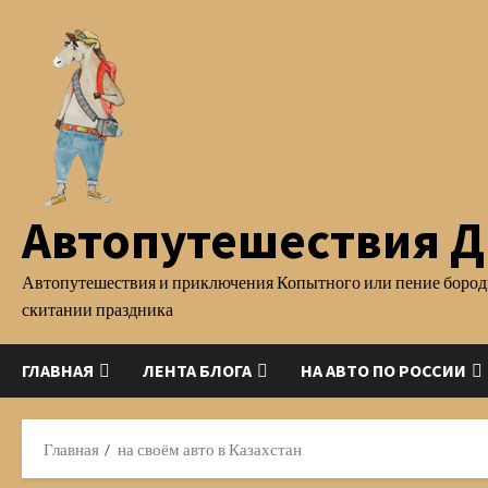
Перейти
к
содержимому
Автопутешествия Д.
Автопутешествия и приключения Копытного или пение бород
скитании праздника
ГЛАВНАЯ
ЛЕНТА БЛОГА
НА АВТО ПО РОССИИ
Главная
на своём авто в Казахстан