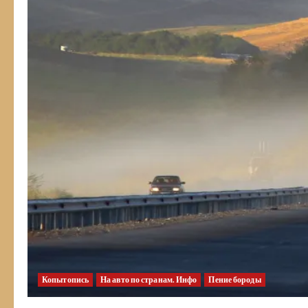
Копытопись
На авто по странам. Инфо
Пение бороды