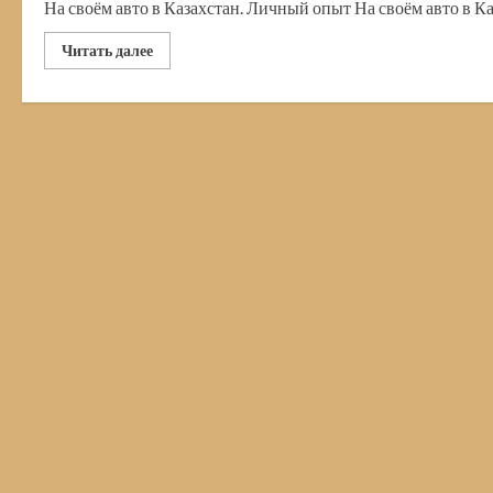
На своём авто в Казахстан. Личный опыт На своём авто в Каз
Прочитать
Читать далее
больше
о
В
Казахстан
на
своём
автомобиле.
Дороги,
страховка,
бензин,
КПП.
Всё,
что
нужно
знать
автопутешественнику