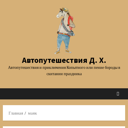
Перейти
к
содержимому
Автопутешествия Д. Х.
Автопутешествия и приключения Копытного или пение бороды в
скитании праздника
Главная
маяк