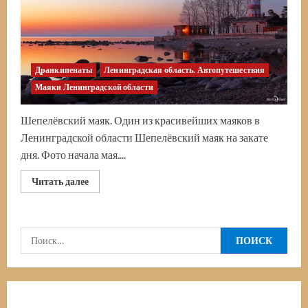
Дранкипенаты
Ленинградская область. Автопутешествия
Маяки Ленинградской области
Шепелёвский маяк. Один из красивейших маяков в
Ленинградской области Шепелёвский маяк на закате
дня. Фото начала мая....
Прочитать
Читать далее
больше
о
Шепелёвский
маяк.
Медитативное
Найти:
место
в
окрестностях
Петербурга