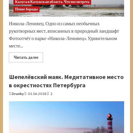
Калуга и Калужская область. Что посмотреть
Пение бороды
Никола-Ленивец. Одно из самых необычных
рукотворных мест, вписанных в природный ландшафт
Фотоотчёт о парке «Никола-Ленивец«. Удивительном
месте...
Прочитать
Читать далее
больше
о
Фотоотчёт
о
Шепелёвский маяк. Медитативное место
парке
Никола-
в окрестностях Петербурга
Ленивец.
На
Drunky
01.06.2018
2
авто
по
Калужской
области