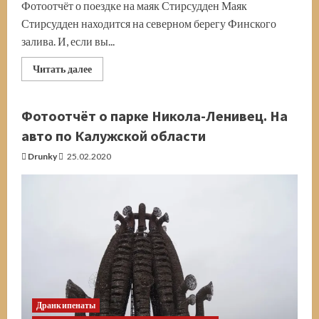
Фотоотчёт о поездке на маяк Стирсудден Маяк
Стирсудден находится на северном берегу Финского
залива. И, если вы...
Прочитать
Читать далее
больше
о
Маяк
Стирсудден.
Фотоотчёт о парке Никола-Ленивец. На
Северный
берег
авто по Калужской области
Финского
залива
Drunky
25.02.2020
Дранкипенаты