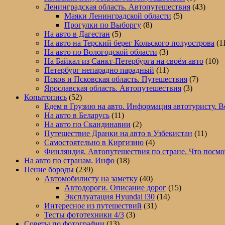
Ленинградская область. Автопутешествия
(43)
Маяки Ленинградской области
(5)
Прогулки по Выборгу
(8)
На авто в Дагестан
(5)
На авто на Терский берег Кольского полуострова
(1
На авто по Вологодской области
(3)
На Байкал из Санкт-Петербурга на своём авто
(10)
Петербург непарадно парадный
(11)
Псков и Псковская область. Путешествия
(7)
Ярославская область. Автопутешествия
(3)
Копытопись
(52)
Едем в Грузию на авто. Информация автотуристу. В
На авто в Беларусь
(11)
На авто по Скандинавии
(2)
Путешествие Дранки на авто в Узбекистан
(11)
Самостоятельно в Киргизию
(4)
Финляндия. Автопутешествия по стране. Что посмо
На авто по странам. Инфо
(18)
Пение бороды
(239)
Автомобилисту на заметку
(40)
Автодороги. Описание дорог
(15)
Эксплуатация Hyundai i30
(14)
Интересное из путешествий
(31)
Тесты фототехники 4/3
(3)
Советы по фотографии
(13)