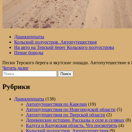
Дранкипенаты
Кольский полуостров. Автопутешествия
На авто на Терский берег Кольского полуострова
Пение бороды
Пески Терского берега и якутские лошади. Автопутешествие в 
Прочитать
Читать далее
Найти:
больше
о
На
Рубрики
своём
авто
Дранкипенаты
(138)
в
Автопутешествия по Карелии
(19)
Кузомень.
Автопутешествия по Новгородской области
(5)
Терский
Автопутешествия по Тверской области
(2)
берег
Деревенские истории. Рассказы о селе и селянах
(8)
Калуга и Калужская область. Что посмотреть
(4)
Кольский полуостров. Автопутешествия
(9)