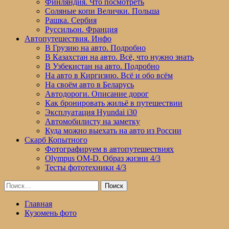
Финляндия. Что посмотреть
Соляные копи Велички. Польша
Рашка. Сербия
Руссильон. Франция
Автопутешествия. Инфо
В Грузию на авто. Подробно
В Казахстан на авто. Всё, что нужно знать
В Узбекистан на авто. Подробно
На авто в Киргизию. Всё и обо всём
На своём авто в Беларусь
Автодороги. Описание дорог
Как бронировать жильё в путешествии
Эксплуатация Hyundai i30
Автомобилисту на заметку
Куда можно выехать на авто из России
Скарб Копытного
Фотографируем в автопутешествиях
Olympus OM-D. Образ жизни 4/3
Тесты фототехники 4/3
Найти:
Главная
Кузомень фото