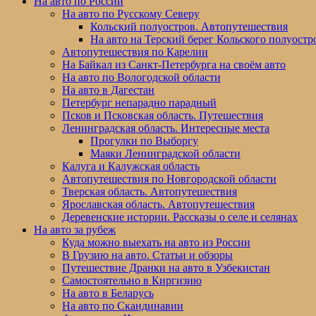
На авто по России
На авто по Русскому Северу
Кольский полуостров. Автопутешествия
На авто на Терский берег Кольского полуостр
Автопутешествия по Карелии
На Байкал из Санкт-Петербурга на своём авто
На авто по Вологодской области
На авто в Дагестан
Петербург непарадно парадный
Псков и Псковская область. Путешествия
Ленинградская область. Интересные места
Прогулки по Выборгу
Маяки Ленинградской области
Калуга и Калужская область
Автопутешествия по Новгородской области
Тверская область. Автопутешествия
Ярославская область. Автопутешествия
Деревенские истории. Рассказы о селе и селянах
На авто за рубеж
Куда можно выехать на авто из России
В Грузию на авто. Статьи и обзоры
Путешествие Дранки на авто в Узбекистан
Самостоятельно в Киргизию
На авто в Беларусь
На авто по Скандинавии