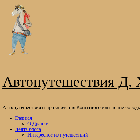
Перейти
к
содержимому
Автопутешествия Д. 
Автопутешествия и приключения Копытного или пение бороды
Основное
Главная
меню
О Дранки
Лента блога
Интересное из путешествий