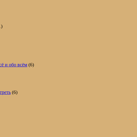
1)
сё и обо всём
(6)
треть
(6)