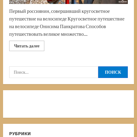
Первый россиянин, совершивший кругосветное
путешествие на велосипеде Кругосветное путешествие
на велосипеде Онисима Панкратова Способов
путешествовать великое множество....
Прочитать
Читать далее
больше
о
Кругосветное
путешествие
на
Найти:
велосипеде.
Первый
россиянин,
объехавший
мир
на
велосипеде
РУБРИКИ