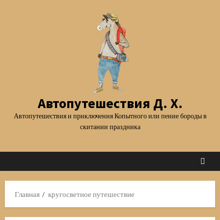
Перейти
к
содержимому
Автопутешествия Д. Х.
Автопутешествия и приключения Копытного или пение бороды в
скитании праздника
Главная
кругосветное путешествие