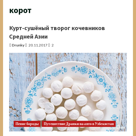
корот
Курт-сушёный творог кочевников
Средней Азии
Drunky
20.11.2017
2
Пение бороды
Путешествие Дранки на авто в Узбекистан