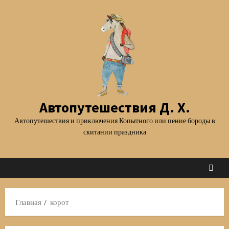
Перейти
к
содержимому
Автопутешествия Д. Х.
Автопутешествия и приключения Копытного или пение бороды в
скитании праздника
Главная
корот