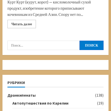
Курт Курт (курут, корот) — кисломолочный сухой
продукт, изобретение которого приписывают
кочевникам из Средней Азии. Спору нет по...
Прочитать
Читать далее
больше
о
Курт-
сушёный
творог
Найти:
кочевников
Средней
Азии
РУБРИКИ
Дранкипенаты
(138)
Автопутешествия по Карелии
(19)