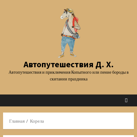
Перейти
к
содержимому
Автопутешествия Д. Х.
Автопутешествия и приключения Копытного или пение бороды в
скитании праздника
Главная
Корела