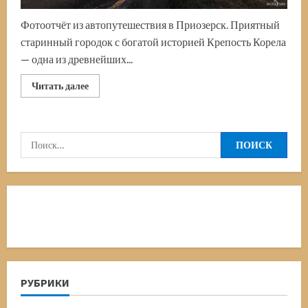
Фотоотчёт из автопутешествия в Приозерск. Приятный
старинный городок с богатой историей Крепость Корела
— одна из древнейших...
Прочитать
Читать далее
больше
о
Крепость
Корела.
Приозерск.
Найти:
Достопримечательности.
Что
посмотреть
РУБРИКИ