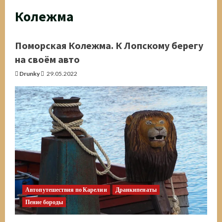
Колежма
Поморская Колежма. К Лопскому берегу
на своём авто
Drunky
29.05.2022
Автопутешествия по Карелии
Дранкипенаты
Пение бороды