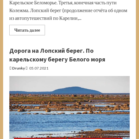
Карельское Беломорье. Третья, конечная часть пути
Колежма. Лопский берег (продолжение отчёта об одном
из автопутешествий по Карелии,...
Прочитать
Читать далее
больше
о
Поморская
Колежма.
Дорога на Лопский берег. По
К
Лопскому
карельскому берегу Белого моря
берегу
на
Drunky
05.07.2021
своём
авто