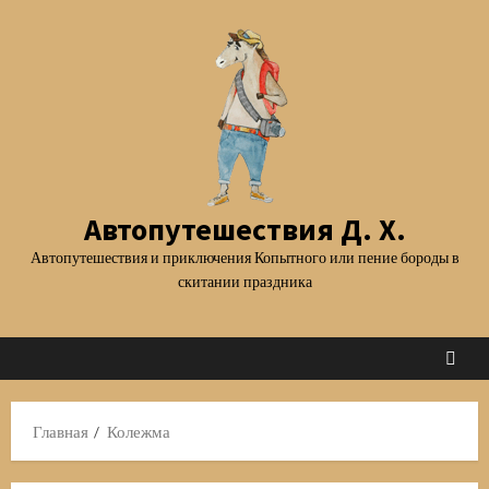
Перейти
к
содержимому
Автопутешествия Д. Х.
Автопутешествия и приключения Копытного или пение бороды в
скитании праздника
Главная
Колежма