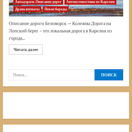
Автодороги. Описание дорог
Автопутешествия по Карелии
Дранкипенаты
Пение бороды
Описание дороги Беломорск — Колежма Дорога на
Лопский берег – это локальная дорога в Карелии из
города...
Прочитать
Читать далее
больше
о
Дорога
на
Лопский
Найти:
берег.
По
карельскому
берегу
Белого
моря