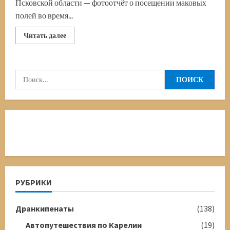
Псковской области — фотоотчёт о посещении маковых
полей во время...
Прочитать
Читать далее
больше
о
Маковые
поля
в
Найти:
Псковской
области
РУБРИКИ
Дранкипенаты
(138)
Автопутешествия по Карелии
(19)