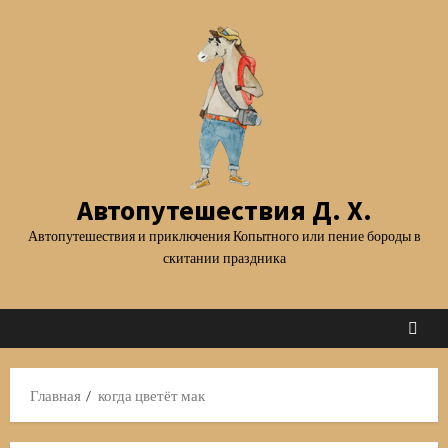
Перейти
к
содержимому
Автопутешествия Д. Х.
Автопутешествия и приключения Копытного или пение бороды в
скитании праздника
Главная
когда цветёт мак