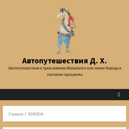
Перейти
к
содержимому
Автопутешествия Д. Х.
Автопутешествия и приключения Копытного или пение бороды в
скитании праздника
Главная
КИНЕФ