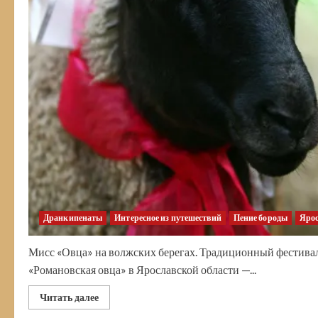
Дранкипенаты
Интересное из путешествий
Пение бороды
Ярос
Мисс «Овца» на волжских берегах. Традиционный фестивал
«Романовская овца» в Ярославской области —...
Прочитать
Читать далее
больше
о