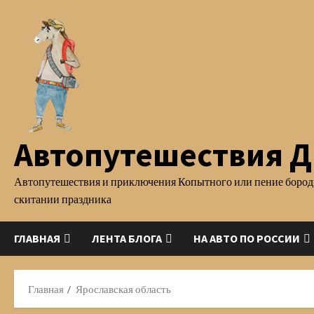
Перейти
к
содержимому
Автопутешествия Д.
Автопутешествия и приключения Копытного или пение бород
скитании праздника
ГЛАВНАЯ
ЛЕНТА БЛОГА
НА АВТО ПО РОССИИ
Главная
Ярославская область