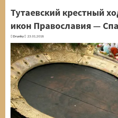
Фестиваль
«Романовская
Тутаевский крестный хо
овца»
в
городе
Тутаев
икон Православия — Сп
Drunky
23.01.2018