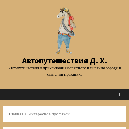
Перейти
к
содержимому
Автопутешествия Д. Х.
Автопутешествия и приключения Копытного или пение бороды в
скитании праздника
Главная
Интересное про такси