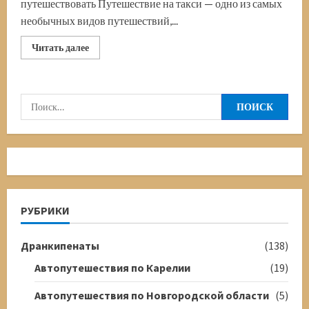
путешествовать Путешествие на такси — одно из самых
необычных видов путешествий,...
Прочитать
Читать далее
больше
о
Путешествие
на
такси
Найти:
РУБРИКИ
Дранкипенаты
(138)
Автопутешествия по Карелии
(19)
Автопутешествия по Новгородской области
(5)