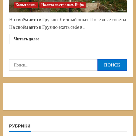
Копытопись
На авто по странам. Инфо
На своём авто в Грузию. Личный опыт. Полезные советы
На своём авто в Грузию ехать себе в...
Прочитать
Читать далее
больше
о
В
Грузию
на
Найти:
своём
автомобиле.
Дороги,
бензин,
КПП,
особенности
местных
ПДД.
Всё,
что
нужно
знать
автопутешественнику
РУБРИКИ