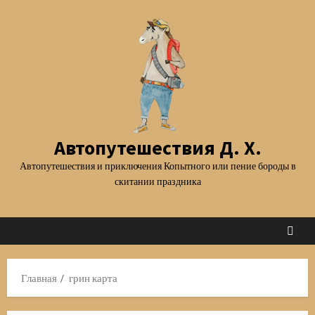
Перейти
к
содержимому
Автопутешествия Д. Х.
Автопутешествия и приключения Копытного или пение бороды в
скитании праздника
Главная
грин карта