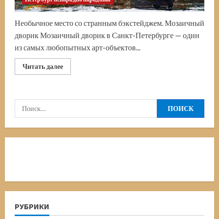
Необычное место со странным бэкстейджем. Мозаичный
дворик Мозаичный дворик в Санкт-Петербурге — один
из самых любопытных арт-объектов...
Прочитать
Читать далее
больше
о
Мозаичный
дворик
в
Найти:
Санкт-
Петербурге.
Фотоотчёт
о
посещении
РУБРИКИ