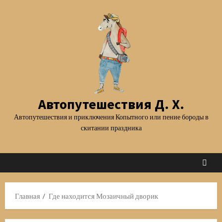
Перейти
к
содержимому
Автопутешествия Д. Х.
Автопутешествия и приключения Копытного или пение бороды в
скитании праздника
Главная
Где находится Мозаичный дворик