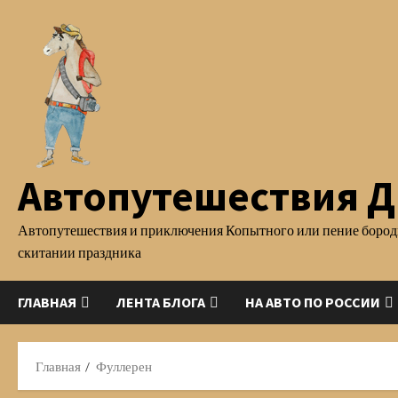
Перейти
к
содержимому
Автопутешествия Д.
Автопутешествия и приключения Копытного или пение бород
скитании праздника
ГЛАВНАЯ
ЛЕНТА БЛОГА
НА АВТО ПО РОССИИ
Главная
Фуллерен