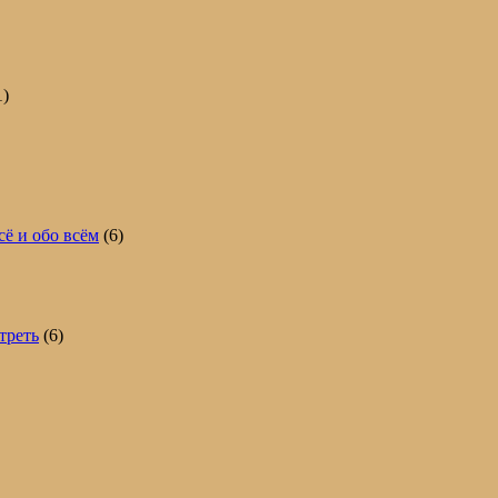
1)
сё и обо всём
(6)
треть
(6)