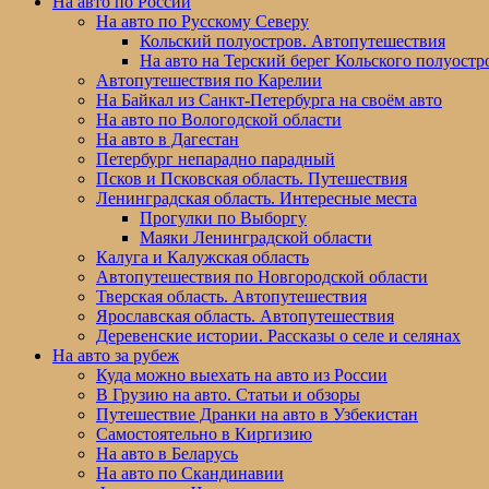
На авто по России
На авто по Русскому Северу
Кольский полуостров. Автопутешествия
На авто на Терский берег Кольского полуостр
Автопутешествия по Карелии
На Байкал из Санкт-Петербурга на своём авто
На авто по Вологодской области
На авто в Дагестан
Петербург непарадно парадный
Псков и Псковская область. Путешествия
Ленинградская область. Интересные места
Прогулки по Выборгу
Маяки Ленинградской области
Калуга и Калужская область
Автопутешествия по Новгородской области
Тверская область. Автопутешествия
Ярославская область. Автопутешествия
Деревенские истории. Рассказы о селе и селянах
На авто за рубеж
Куда можно выехать на авто из России
В Грузию на авто. Статьи и обзоры
Путешествие Дранки на авто в Узбекистан
Самостоятельно в Киргизию
На авто в Беларусь
На авто по Скандинавии