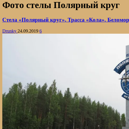
Фото стелы Полярный круг
Стела «Полярный круг». Трасса «Кола». Беломор
Drunky
24.09.2019
6