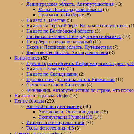
Ленинградская область. Автопутешествия
(43)
Часть
Маяки Ленинградской области
(5)
4
Прогулки по Выборгу
(8)
На авто в Дагестан
(5)
На авто на Терский берег Кольского полуострова
(1
На авто по Вологодской области
(3)
На Байкал из Санкт-Петербурга на своём авто
(10)
Петербург непарадно парадный
(11)
Псков и Псковская область. Путешествия
(7)
Ярославская область. Автопутешествия
(3)
Копытопись
(52)
Едем в Грузию на авто. Информация автотуристу. В
На авто в Беларусь
(11)
На авто по Скандинавии
(2)
Путешествие Дранки на авто в Узбекистан
(11)
Самостоятельно в Киргизию
(4)
Финляндия. Автопутешествия по стране. Что посмо
На авто по странам. Инфо
(18)
Пение бороды
(239)
Автомобилисту на заметку
(40)
Автодороги. Описание дорог
(15)
Эксплуатация Hyundai i30
(14)
Интересное из путешествий
(31)
Тесты фототехники 4/3
(3)
Советы по фотографии
(13)