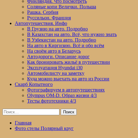
Финляндия. Что посмотреть
Соляные копи Велички. Польша
Рашка. Сербия
Руссильон. Франция
Автопутешествия. Инфо
В Грузию на авто. Подробно
В Казахстан на авто. Всё, что нужно знать
В Узбекистан на авто. Подробно
На авто в Киргизию. Всё и обо всём
На своём авто в Беларусь
Автодороги. Описание дорог
Как бронировать жильё в путешествии
Эксплуатация Hyundai i30
Автомобилисту на заметку
Куда можно выехать на авто из России
Скарб Копытного
Фотографируем в автопутешествиях
Olympus OM-D. Образ жизни 4/3
Тесты фототехники 4/3
Найти:
Главная
Фото стелы Полярный круг