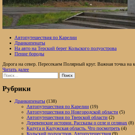
Автопутешествия по Карелии
Дранкипенаты
На авто на Терский берег Кольского полуострова
Пение бороды
Дорога на север. Пересекаем Полярный круг. Важная точка на ка
Прочитать
Читать далее
Найти:
больше
о
Стела
Рубрики
«Полярный
круг».
Дранкипенаты
(138)
Трасса
Автопутешествия по Карелии
(19)
«Кола».
Автопутешествия по Новгородской области
(5)
Беломорск
Автопутешествия по Тверской области
(2)
—
Деревенские истории. Рассказы о селе и селянах
(8)
Кандалакша.
Калуга и Калужская область. Что посмотреть
(4)
Дорогами
Кольский полуостров. Автопутешествия
(9)
севера.