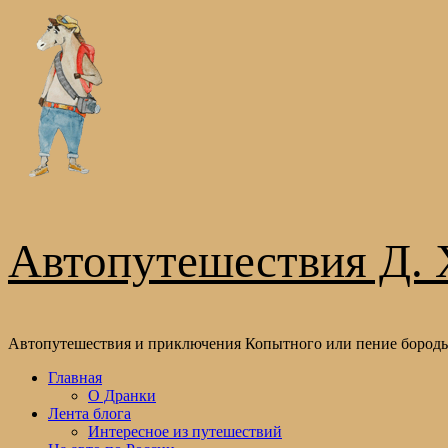
Перейти
к
содержимому
Автопутешествия Д. 
Автопутешествия и приключения Копытного или пение бороды
Основное
Главная
меню
О Дранки
Лента блога
Интересное из путешествий