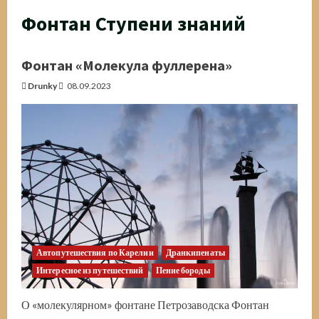
Фонтан Ступени знаний
Фонтан «Молекула фуллерена»
Drunky
08.09.2023
Автопутешествия по Карелии
Дранкипенаты
Интересное из путешествий
Пение бороды
О «молекулярном» фонтане Петрозаводска Фонтан