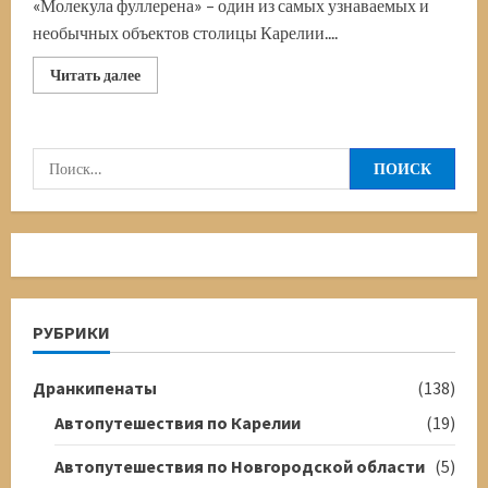
«Молекула фуллерена» – один из самых узнаваемых и
необычных объектов столицы Карелии....
Прочитать
Читать далее
больше
о
Фонтан
«Молекула
фуллерена»
Найти:
РУБРИКИ
Дранкипенаты
(138)
Автопутешествия по Карелии
(19)
Автопутешествия по Новгородской области
(5)