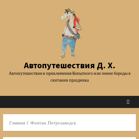
Перейти
к
содержимому
Автопутешествия Д. Х.
Автопутешествия и приключения Копытного или пение бороды в
скитании праздника
Главная
Фонтан. Петрозаводск