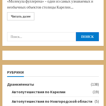
«Молекула фуллерена» – один из самых узнаваемых и
необычных объектов столицы Карелии....
Прочитать
Читать далее
больше
о
Фонтан
«Молекула
фуллерена»
Найти:
РУБРИКИ
Дранкипенаты
(138)
Автопутешествия по Карелии
(19)
Автопутешествия по Новгородской области
(5)