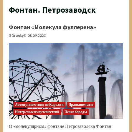
Фонтан. Петрозаводск
Фонтан «Молекула фуллерена»
Drunky
08.09.2023
Автопутешествия по Карелии
Дранкипенаты
Интересное из путешествий
Пение бороды
О «молекулярном» фонтане Петрозаводска Фонтан