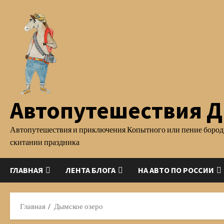
Перейти
к
содержимому
Автопутешествия Д.
Автопутешествия и приключения Копытного или пение бород
скитании праздника
ГЛАВНАЯ
ЛЕНТА БЛОГА
НА АВТО ПО РОССИИ
Главная
Дымское озеро