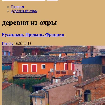
Главная
деревня из охры
деревня из охры
Руссильон. Прованс. Франция
Drunky
16.02.2018