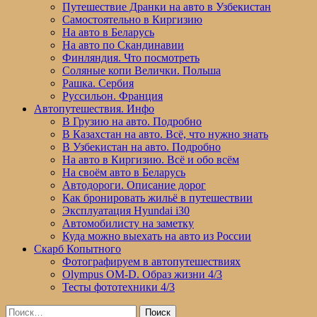
Путешествие Дранки на авто в Узбекистан
Самостоятельно в Киргизию
На авто в Беларусь
На авто по Скандинавии
Финляндия. Что посмотреть
Соляные копи Велички. Польша
Рашка. Сербия
Руссильон. Франция
Автопутешествия. Инфо
В Грузию на авто. Подробно
В Казахстан на авто. Всё, что нужно знать
В Узбекистан на авто. Подробно
На авто в Киргизию. Всё и обо всём
На своём авто в Беларусь
Автодороги. Описание дорог
Как бронировать жильё в путешествии
Эксплуатация Hyundai i30
Автомобилисту на заметку
Куда можно выехать на авто из России
Скарб Копытного
Фотографируем в автопутешествиях
Olympus OM-D. Образ жизни 4/3
Тесты фототехники 4/3
Найти: