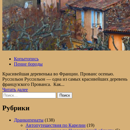
Копытопись
Пение бороды
Красивейшая деревенька во Франции. Прованс осенью.
Руссильон Руссильон — одна из самых красивейших деревень
французского Прованса. Как...
Прочитать
Читать далее
Найти:
больше
о
Руссильон.
Рубрики
Прованс.
Франция
Дранкипенаты
(138)
Автопутешествия по Карелии
(19)