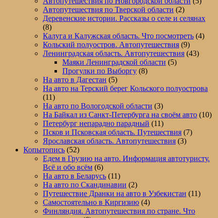
Автопутешествия по Новгородской области
(5)
Автопутешествия по Тверской области
(2)
Деревенские истории. Рассказы о селе и селянах
(8)
Калуга и Калужская область. Что посмотреть
(4)
Кольский полуостров. Автопутешествия
(9)
Ленинградская область. Автопутешествия
(43)
Маяки Ленинградской области
(5)
Прогулки по Выборгу
(8)
На авто в Дагестан
(5)
На авто на Терский берег Кольского полуострова
(11)
На авто по Вологодской области
(3)
На Байкал из Санкт-Петербурга на своём авто
(10)
Петербург непарадно парадный
(11)
Псков и Псковская область. Путешествия
(7)
Ярославская область. Автопутешествия
(3)
Копытопись
(52)
Едем в Грузию на авто. Информация автотуристу.
Всё и обо всём
(6)
На авто в Беларусь
(11)
На авто по Скандинавии
(2)
Путешествие Дранки на авто в Узбекистан
(11)
Самостоятельно в Киргизию
(4)
Финляндия. Автопутешествия по стране. Что