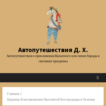
Перейти
к
содержимому
Автопутешествия Д. Х.
Автопутешествия и приключения Копытного или пение бороды в
скитании праздника
Главная
Церковь Благовещения Пресвятой Богородицы в Зеленце