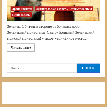
Дранкипенаты
Ленинградская область. Автопутешествия
Пение бороды
Зеленец. Обитель в стороне от больших дорог
Зеленецкий монастырь (Свято-Троицкий Зеленецкий
мужской монастырь) – тихое, уединённое место...
Прочитать
Читать далее
больше
о
Зеленецкий
монастырь.
Автопутешествие
Найти:
в
Зеленец