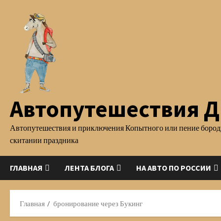
Перейти
к
содержимому
Автопутешествия Д.
Автопутешествия и приключения Копытного или пение бород
скитании праздника
ГЛАВНАЯ
ЛЕНТА БЛОГА
НА АВТО ПО РОССИИ
Главная
бронирование через Букинг