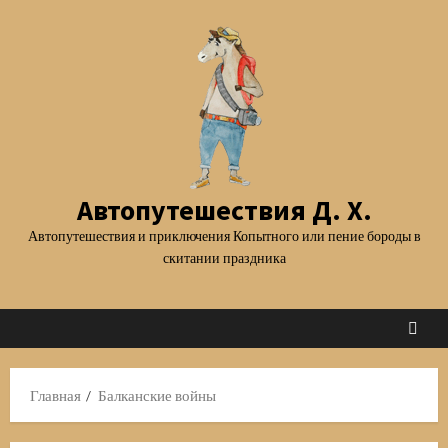
Перейти
к
содержимому
Автопутешествия Д. Х.
Автопутешествия и приключения Копытного или пение бороды в
скитании праздника
Главная
Балканские войны