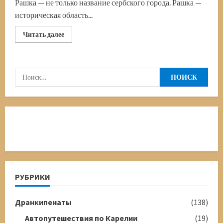
Рашка — не только название сербского города. Рашка —
историческая область...
Прочитать
Читать далее
больше
о
Рашка.
Добродошли!
Сербия
Найти:
РУБРИКИ
Дранкипенаты
(138)
Автопутешествия по Карелии
(19)