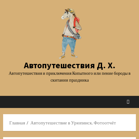
Перейти
к
содержимому
Автопутешествия Д. Х.
Автопутешествия и приключения Копытного или пение бороды в
скитании праздника
Главная
Автопутешествие в Урюпинск. Фотоотчёт