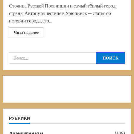
Столица Русской Провинции и самый тёплый город
страны Автопутешествие в Урюпинск — статья об
истории города, его...
Прочитать
Читать далее
больше
о
Автопутешествие
в
Урюпинск
Найти:
РУБРИКИ
Дранкипенаты
(138)