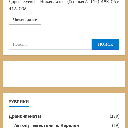
Дорога Зуево — Новая Ладога (бывшая А-115). 49К-05 и
41А-006....
Прочитать
Читать далее
больше
о
Дорога
Зуево
—
Найти:
Новая
Ладога
РУБРИКИ
Дранкипенаты
(138)
Автопутешествия по Карелии
(19)