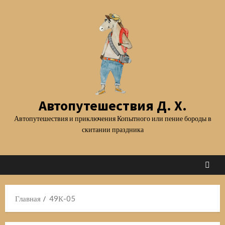
Перейти
к
содержимому
Автопутешествия Д. Х.
Автопутешествия и приключения Копытного или пение бороды в
скитании праздника
Главная
49К-05